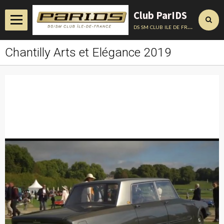
Club ParIDS
ds sm club ile de france
Chantilly Arts et Elégance 2019
Accueil
Actualités
Album
Annuaire
Contact
Conseils Techniques