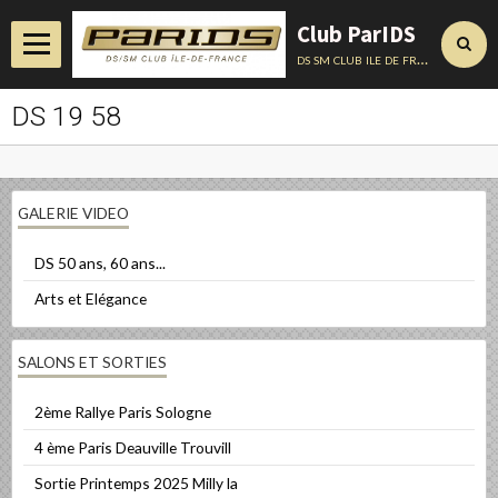
Club ParIDS
ds sm club ile de france
DS 19 58
Accueil
Actualités
Album
GALERIE VIDEO
Annuaire
DS 50 ans, 60 ans...
Contact
Arts et Elégance
Conseils Techniques
SALONS ET SORTIES
2ème Rallye Paris Sologne
4 ème Paris Deauville Trouvill
Sortie Printemps 2025 Milly la