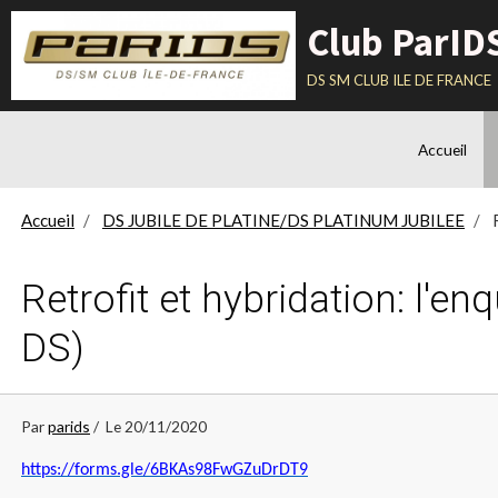
Club ParID
ds sm club ile de france
Accueil
Accueil
DS JUBILE DE PLATINE/DS PLATINUM JUBILEE
R
Retrofit et hybridation: l'e
DS)
Par
parids
Le 20/11/2020
https://forms.gle/6BKAs98FwGZuDrDT9