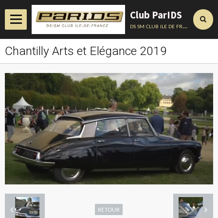
Club ParIDS
ds sm club ile de france
Chantilly Arts et Elégance 2019
Accueil
Actualités
Album
Annuaire
Contact
Conseils Techniques
RETOUR