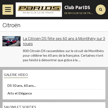
Club ParIDS
ds sm club ile de france
Citroën
Accueil
Actualités
La Citroën DS fête ses 60 ans à Montlhéry sur 3
Album
roues
800 Citroën DS rassemblées sur le circuit de Montlhéry
Annuaire
pour célébrer les 60 ans de la française. Certaines n'ont
pas hésité à démontrer que grâce à la ...
Contact
Conseils Techniques
GALERIE VIDEO
DS 50 ans, 60 ans...
Arts et Elégance
SALONS ET SORTIES