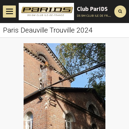
Club ParIDS
ds sm club ile de france
Paris Deauville Trouville 2024
Accueil
Actualités
Album
Annuaire
Contact
Conseils Techniques