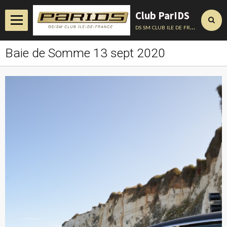
Club ParIDS
ds sm club ile de france
Baie de Somme 13 sept 2020
Accueil
Actualités
Album
Annuaire
Contact
Conseils Techniques