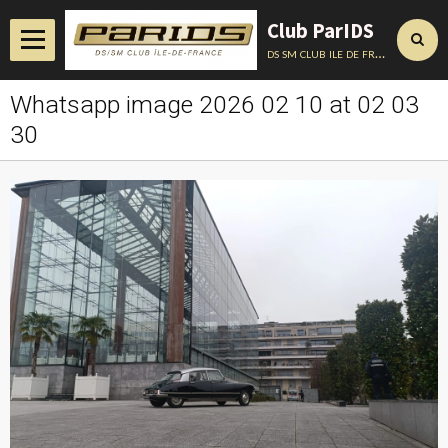
Club ParIDS
ds sm club ile de france
Whatsapp image 2026 02 10 at 02 03
Accueil
30
Actualités
Album
Annuaire
Contact
Conseils Techniques