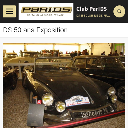
Club ParIDS
ds sm club ile de france
DS 50 ans Exposition
Accueil
Actualités
Album
Annuaire
Contact
Conseils Techniques