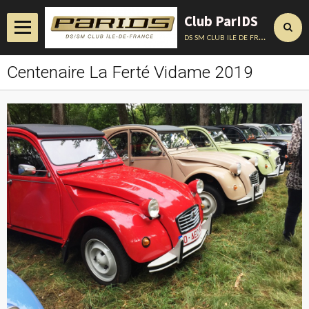
Club ParIDS
ds sm club ile de france
Centenaire La Ferté Vidame 2019
Accueil
Actualités
Album
Annuaire
Contact
Conseils Techniques