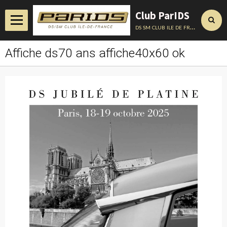
Club ParIDS
ds sm club ile de france
Affiche ds70 ans affiche40x60 ok
Accueil
Actualités
Album
Annuaire
Contact
Conseils Techniques