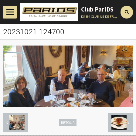
Club ParIDS
ds sm club ile de france
20231021 124700
Accueil
Actualités
Album
Annuaire
Contact
Conseils Techniques
RETOUR